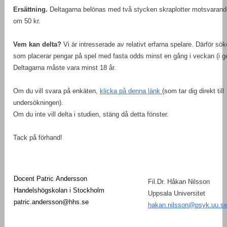
Ersättning.
Deltagarna belönas med två stycken skraplotter motsvarande
om 50 kr.
Vem kan delta?
Vi är intresserade av relativt erfarna spelare. Därför sök
som placerar pengar på spel med fasta odds minst en gång i veckan (i g
Deltagarna måste vara minst 18 år.
Om du vill svara på enkäten,
klicka på denna länk
(som tar dig direkt till
undersökningen).
Om du inte vill delta i studien, stäng då detta fönster.
Tack på förhand!
Docent Patric Andersson
Fil.Dr. Håkan Nilsson
Handelshögskolan i Stockholm
Uppsala Universitet
patric.andersson@hhs.se
hakan.nilsson@psyk.uu.s